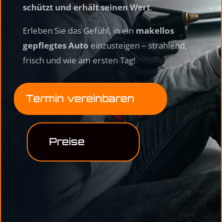
schützt und erhält seinen Wert
.
Erleben Sie das Gefühl, in ein
makellos
gepflegtes Auto
einzusteigen – strahlend,
frisch und wie am ersten Tag!
Termin vereinbaren
Preise