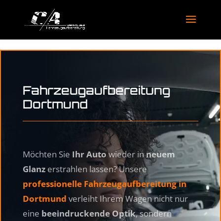
/*Akkordeon geschlossen*/
Fahrzeugaufbereitung
Dortmund
Möchten Sie
Ihr Auto
wieder in
neuem
Glanz
erstrahlen lassen? Unsere
professionelle Fahrzeugaufbereitung
in
Dortmund
verleiht Ihrem Wagen nicht nur
eine
beeindruckende Optik
, sondern